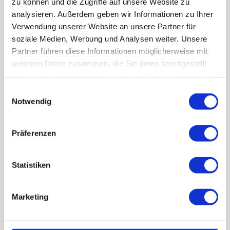
zu können und die Zugriffe auf unsere Website zu
analysieren. Außerdem geben wir Informationen zu Ihrer
Verwendung unserer Website an unsere Partner für
soziale Medien, Werbung und Analysen weiter. Unsere
Partner führen diese Informationen möglicherweise mit
weiteren Daten zusammen, die Sie ihnen bereitgestellt
UNSER FACHBETRIEB AUS GAUTING NAHE
MÜNCHEN
haben oder die sie im Rahmen Ihrer Nutzung der Dienste
gesammelt haben.
Kundenorientierte
Einwilligungsauswahl
Notwendig
Leistungen für
Privathaushalte
und
Präferenzen
Industriekunden
in den
Statistiken
Bereichen:
Marketing