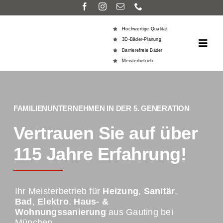
Zum
Inhalt
Hochwertige Qualität
springen
3D-Bäder-Planung
Toggl
Barrierefreie Bäder
Navig
Meisterbetrieb
Home
Über un
FAMILIENUNTERNEHMEN IN DER 5. GENERATION
Vertrauen Sie auf über
Leistun
115 Jahre Erfahrung!
Service
Kontakt
Ihr Meisterbetrieb für
Heizung
,
Sanitär
,
Bad
,
Elektro
,
Haus- &
Wohnungssanierung
aus Gauting bei
Karrier
München