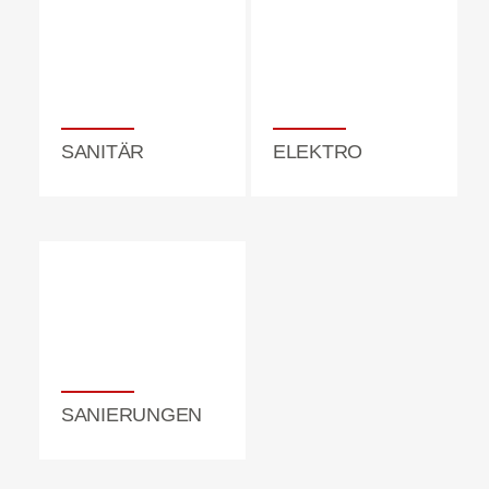
Sanitär
Elektro
SANITÄR
ELEKTRO
SANIERUNGEN
Sanierungen